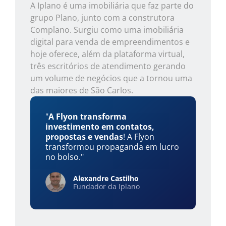
A Iplano é uma imobiliária que faz parte do
grupo Plano, junto com a construtora
Complano. Surgiu como uma imobiliária
digital para venda de empreendimentos e
hoje oferece, além da plataforma virtual,
três escritórios de atendimento gerando
um volume de negócios que a tornou uma
das maiores de São Carlos.
"
A Flyon transforma
investimento em contatos,
propostas e vendas
! A Flyon
transformou propaganda em lucro
no bolso."
Alexandre Castilho
Fundador da Iplano