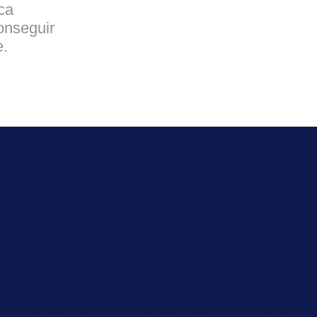
ca
onseguir
e.
Veja quanto ganho
os investidores qu
participaram da