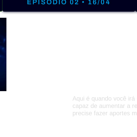
EPISÓDIO 02 • 16/04
PRIMEIR
15/04 - 2
Descubr
dinheiro
Aqui é quando você irá 
capaz de aumentar a re
precise fazer aportes m