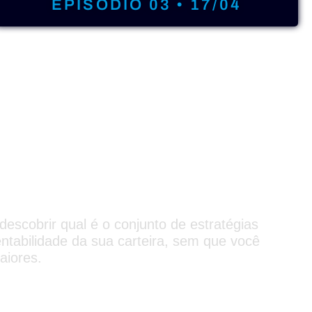
EPISÓDIO 03 • 17/04
O EPISÓDIO -
0h
a como ganhar
 com as Opções
descobrir qual é o conjunto de estratégias
ntabilidade da sua carteira, sem que você
aiores.