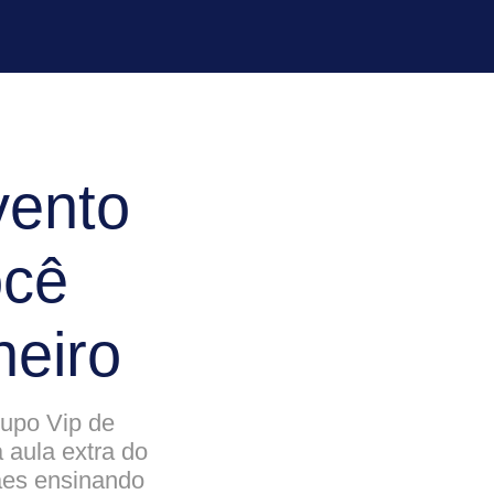
vento
ocê
heiro
upo Vip de
aula extra do
ães ensinando