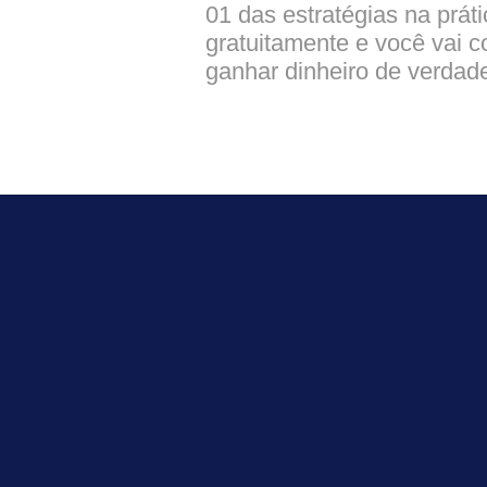
01 das estratégias na práti
gratuitamente e você vai c
ganhar dinheiro de verdad