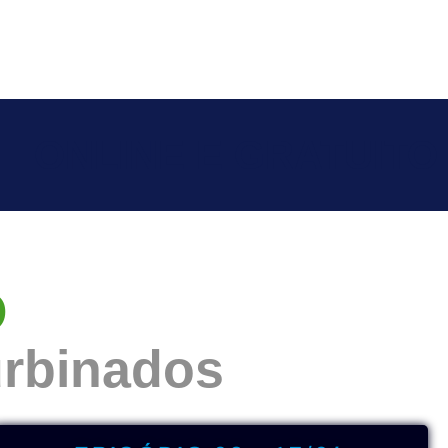
ONLINE E GRATUITO
O
rbinados