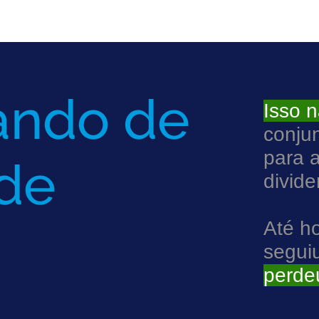
ando de
Isso n
conju
para 
de
divide
Até h
segui
perdeu